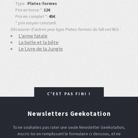
Type :
Plates-formes
Prix en loose *:
12€
Prix en complet *:
45€
* prix moyen constaté.
Découvrer d'autres jeux type Plates-formes du full set NES :
L’arme fatale
La belle et la bête
Le Livre de la Jungle
C'EST PAS FINI !
Newsletters Geekotation
Tu ne souhaites pas rater une seule Newsletter Geekotation,
inscris toi en remplissant le formulaire ci dessous, et ne