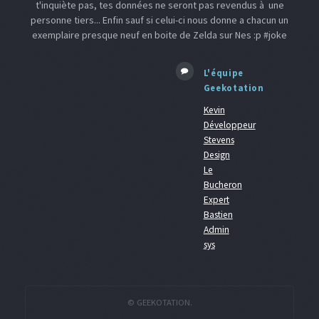
t'inquiète pas, tes données ne seront pas revendus à une
personne tiers... Enfin sauf si celui-ci nous donne a chacun un
exemplaire presque neuf en boite de Zelda sur Nes :p #joke
L'équipe
Geekotation
Kevin
Développeur
Stevens
Design
Le
Bucheron
Expert
Bastien
Admin
sys
© GEEKOTATION.