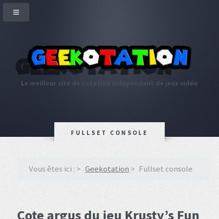
Le meilleur site de cotation indépendant de jeux vidéo
FULLSET CONSOLE
Vous êtes ici :
Geekotation
Fullset console
Cote argus du jeu Krusty’s Fun