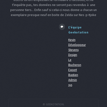
t'inquiète pas, tes données ne seront pas revendus à une
personne tiers... Enfin sauf si celui-ci nous donne a chacun un
exemplaire presque neuf en boite de Zelda sur Nes :p #joke
L'équipe
Geekotation
Kevin
Développeur
Stevens
Design
Le
Bucheron
Expert
Bastien
Admin
sys
© GEEKOTATION.