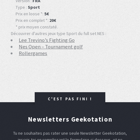
Version :
FRA
Type :
Sport
Prix en loose *:
5€
Prix en complet *:
20€
* prix moyen constaté.
Découvrer d'autres jeux type Sport du full set NES :
Lee Trevino’s Fighting Go
Nes Open – Tournament golf
Rollergames
C'EST PAS FINI !
Newsletters Geekotation
Tu ne souhaites pas rater une seule Newsletter Geekotation,
inscris toi en remplissant le formulaire ci dessous, et ne