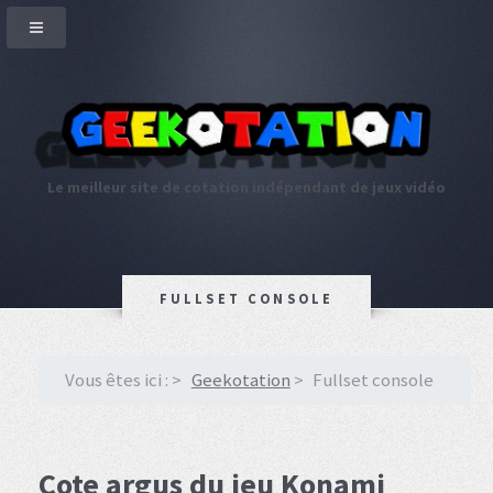
Le meilleur site de cotation indépendant de jeux vidéo
FULLSET CONSOLE
Vous êtes ici :
Geekotation
Fullset console
Cote argus du jeu Konami