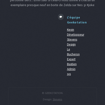
personne tiers... Enfin sauf si celui-ci nous donne a chacun un
exemplaire presque neuf en boite de Zelda sur Nes :p #joke
L'équipe
Geekotation
Kevin
Développeur
Stevens
Design
Le
Bucheron
Expert
Bastien
Admin
sys
© GEEKOTATION.
Design:
Stevens