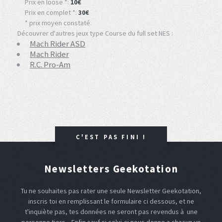
Prix en loose *:
10€
Prix en complet *:
30€
* prix moyen constaté.
Découvrer d'autres jeux type Course du full set NES :
Mach Rider ASD
Mach Rider
R.C. Pro-Am
C'EST PAS FINI !
Newsletters Geekotation
Tu ne souhaites pas rater une seule Newsletter Geekotation,
inscris toi en remplissant le formulaire ci dessous, et ne
t'inquiète pas, tes données ne seront pas revendus à une