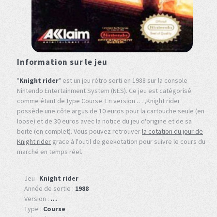
Information sur le jeu
"
Knight rider
" est un jeu rétro sorti en 1988 sur la console
Nintendo Entertainment System (NES). Ce jeu est catégorisé
comme étant de type Course. En version … ,Knight rider
possède une côte argus de 10 euros pour la cartouche seule (en
loose) et de 30 euros avec la notice du jeu d'origine et de sa
boite (en complet). Vous pouvez retrouver
la cotation du jour de
Knight rider
grace à l'outil de geekotation pour suivre le cours du
marché en temps réel.
Jeu :
Knight rider
Année de sortie :
1988
Version :
…
Type :
Course