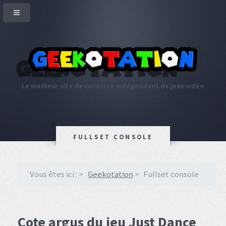
Le meilleur site de cotation indépendant de jeux vidéo
FULLSET CONSOLE
Vous êtes ici :
Geekotation
Fullset console
Cote argus du jeu Just Dance