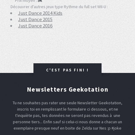
Prix moyen :
5€
Découvrer d'autres jeux type Rythme du full set WII-U :
Just Dance 2014 Kids
Just Dance 2015
Just Dance 2016
C'EST PAS FINI !
Newsletters Geekotation
Tu ne souhaites pas rater une seule Newsletter Geekotation,
inscris toi en remplissant le formulaire ci dessous, et ne
t'inquiète pas, tes données ne seront pas revendus à une
personne tiers... Enfin sauf si celui-ci nous donne a chacun un
exemplaire presque neuf en boite de Zelda sur Nes :p #joke