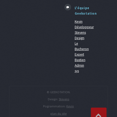
L'équipe
Geekotation
Kevin
Développeur
Stevens
Design
Le
Bucheron
Expert
Bastien
Admin
sys
© GEEKOTATION.
Design:
Stevens
Pogrammation:
Kevin
plan du site