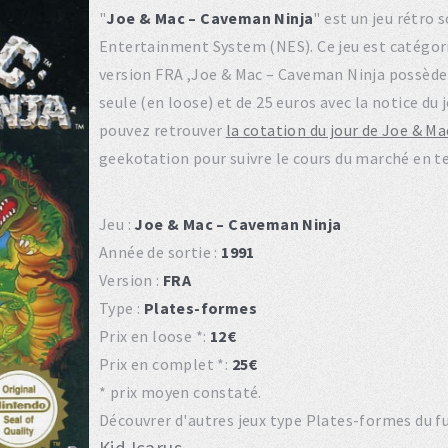
"
Joe & Mac – Caveman Ninja
" est un jeu rétro 
Entertainment System (NES). Ce jeu est catégo
version FRA ,Joe & Mac – Caveman Ninja possède 
seule (en loose) et de 25 euros avec la notice du 
pouvez retrouver
la cotation du jour de Joe & M
geekotation pour suivre le cours du marché en t
Jeu :
Joe & Mac – Caveman Ninja
Année de sortie :
1991
Version :
FRA
Type :
Plates-formes
Prix en loose *:
12€
Prix en complet *:
25€
* prix moyen constaté.
Découvrer d'autres jeux type Plates-formes du fu