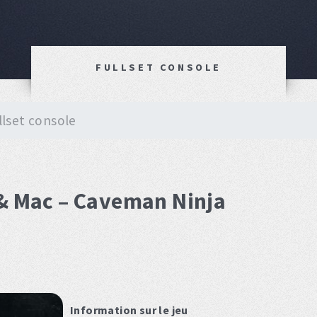
FULLSET CONSOLE
llset console
 & Mac – Caveman Ninja
Information sur le jeu