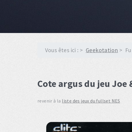
Vous êtes ici :
Geekotation
Fu
Cote argus du jeu Joe
revenir à la
liste des jeux du fullset NES