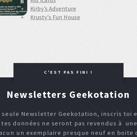
Kid Icarus
Kirby’s Adventure
Krusty’s Fun House
C'EST PAS FINI !
Newsletters Geekotation
 seule Newsletter Geekotation, inscris toi e
, tes données ne seront pas revendus à une p
hacun un exemplaire presque neuf en boite d