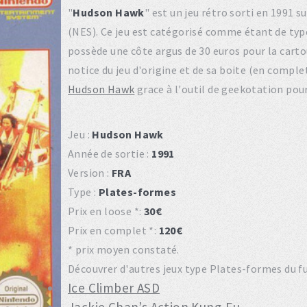
"
Hudson Hawk
" est un jeu rétro sorti en 1991
(NES). Ce jeu est catégorisé comme étant de ty
possède une côte argus de 30 euros pour la carto
notice du jeu d'origine et de sa boite (en compl
Hudson Hawk
grace à l'outil de geekotation pour
Jeu :
Hudson Hawk
Année de sortie :
1991
Version :
FRA
Type :
Plates-formes
Prix en loose *:
30€
Prix en complet *:
120€
* prix moyen constaté.
Découvrer d'autres jeux type Plates-formes du fu
Ice Climber ASD