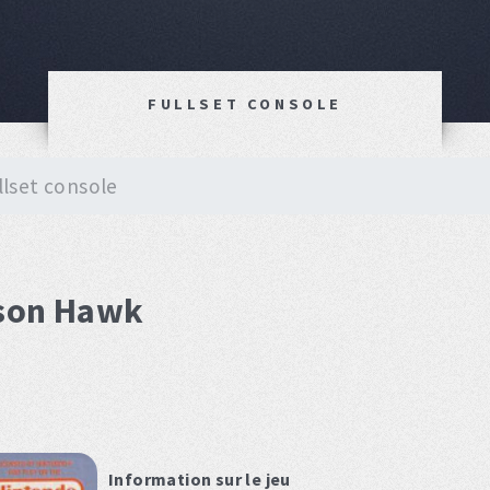
FULLSET CONSOLE
llset console
dson Hawk
Information sur le jeu