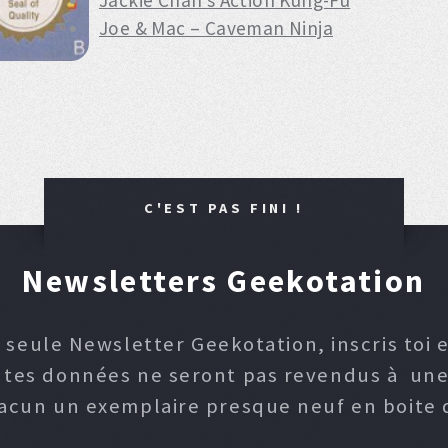
Jackie Chan’s Action Kung-Fu
Joe & Mac – Caveman Ninja
C'EST PAS FINI !
Newsletters Geekotation
 seule Newsletter Geekotation, inscris toi e
, tes données ne seront pas revendus à une p
hacun un exemplaire presque neuf en boite d