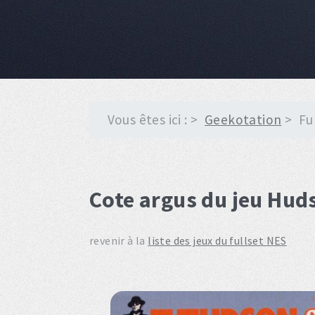
Vous êtes ici :
Geekotation
Fu
Cote argus du jeu Hu
revenir à la
liste des jeux du fullset NES