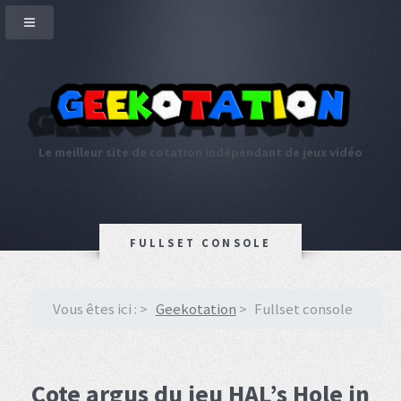
Le meilleur site de cotation indépendant de jeux vidéo
FULLSET CONSOLE
Vous êtes ici :
Geekotation
Fullset console
Cote argus du jeu HAL’s Hole in