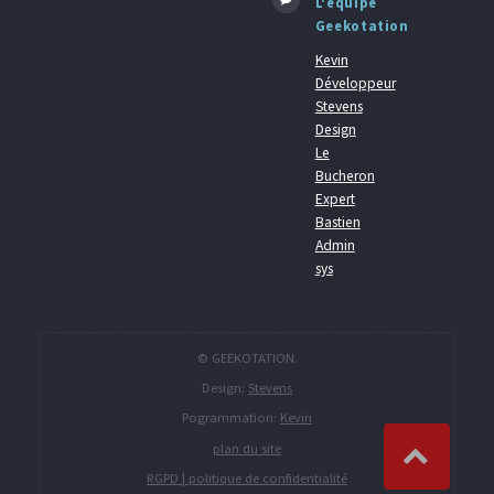
L'équipe
Geekotation
Kevin
Développeur
Stevens
Design
Le
Bucheron
Expert
Bastien
Admin
sys
© GEEKOTATION.
Design:
Stevens
Pogrammation:
Kevin
plan du site
RGPD | politique de confidentialité