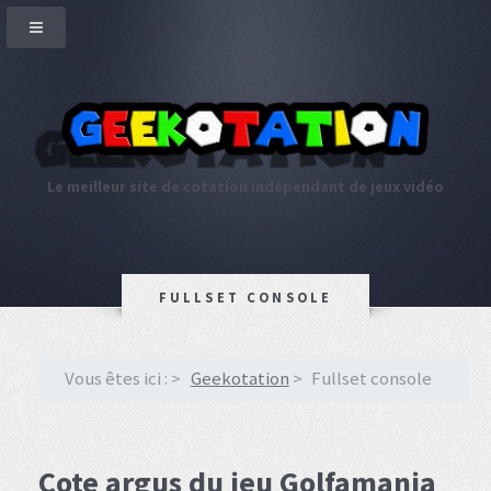
Le meilleur site de cotation indépendant de jeux vidéo
FULLSET CONSOLE
Vous êtes ici :
Geekotation
Fullset console
Cote argus du jeu Golfamania