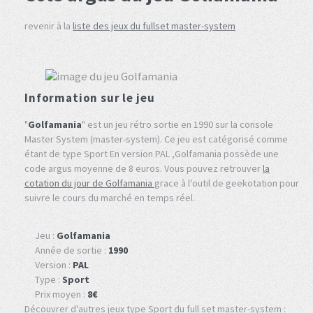
revenir à la
liste des jeux du fullset master-system
Information sur le jeu
"
Golfamania
" est un jeu rétro sortie en 1990 sur la console
Master System (master-system). Ce jeu est catégorisé comme
étant de type Sport En version PAL ,Golfamania possède une
code argus moyenne de 8 euros. Vous pouvez retrouver
la
cotation du jour de Golfamania
grace à l'outil de geekotation pour
suivre le cours du marché en temps réel.
Jeu :
Golfamania
Année de sortie :
1990
Version :
PAL
Type :
Sport
Prix moyen :
8€
Découvrer d'autres jeux type Sport du full set master-system :