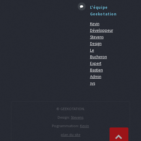
L'équipe
Geekotation
Kevin
Développeur
Stevens
Design
Le
Bucheron
Expert
Bastien
Admin
sys
© GEEKOTATION.
Design:
Stevens
Pogrammation:
Kevin
plan du site