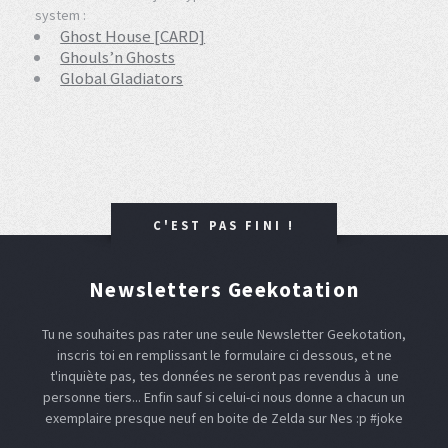
system :
Ghost House [CARD]
Ghouls’n Ghosts
Global Gladiators
C'EST PAS FINI !
Newsletters Geekotation
Tu ne souhaites pas rater une seule Newsletter Geekotation,
inscris toi en remplissant le formulaire ci dessous, et ne
t'inquiète pas, tes données ne seront pas revendus à une
personne tiers... Enfin sauf si celui-ci nous donne a chacun un
exemplaire presque neuf en boite de Zelda sur Nes :p #joke