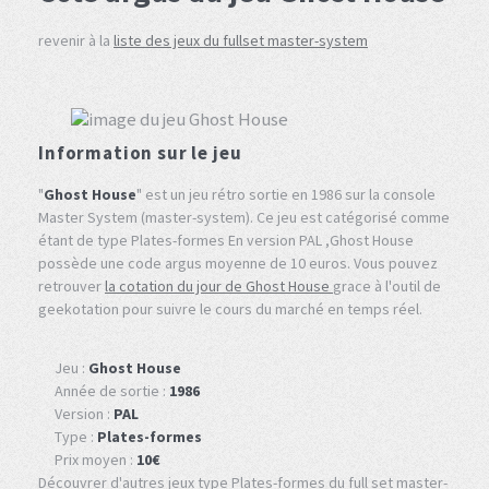
revenir à la
liste des jeux du fullset master-system
Information sur le jeu
"
Ghost House
" est un jeu rétro sortie en 1986 sur la console
Master System (master-system). Ce jeu est catégorisé comme
étant de type Plates-formes En version PAL ,Ghost House
possède une code argus moyenne de 10 euros. Vous pouvez
retrouver
la cotation du jour de Ghost House
grace à l'outil de
geekotation pour suivre le cours du marché en temps réel.
Jeu :
Ghost House
Année de sortie :
1986
Version :
PAL
Type :
Plates-formes
Prix moyen :
10€
Découvrer d'autres jeux type Plates-formes du full set master-