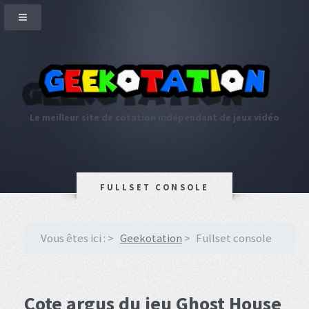
Le meilleur site de cotation indépendant de jeux vidéo
FULLSET CONSOLE
Vous êtes ici :
Geekotation
Fullset console
Cote argus du jeu Ghost House