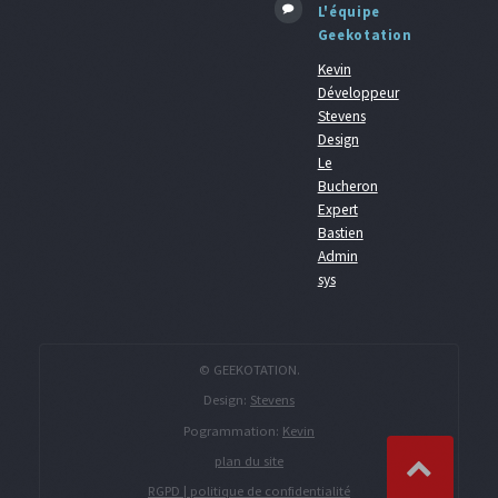
L'équipe
Geekotation
Kevin
Développeur
Stevens
Design
Le
Bucheron
Expert
Bastien
Admin
sys
© GEEKOTATION.
Design:
Stevens
Pogrammation:
Kevin
plan du site
RGPD | politique de confidentialité