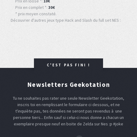
Prix en loose *:
10€
Prix en complet *:
30€
* prix moyen constaté.
Découvrer d'autres jeux type Hack and Slash du full set NES :
C'EST PAS FINI !
Newsletters Geekotation
Tu ne souhaites pas rater une seule Newsletter Geekotation,
inscris toi en remplissant le formulaire ci dessous, et ne
t'inquiète pas, tes données ne seront pas revendus à une
personne tiers... Enfin sauf si celui-ci nous donne a chacun un
exemplaire presque neuf en boite de Zelda sur Nes :p #joke