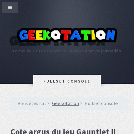
Le meilleur site de cotation indépendant de jeux vidéo
FULLSET CONSOLE
Vous êtes ici :
Geekotation
Fullset console
Cote argus du jeu Gauntlet II