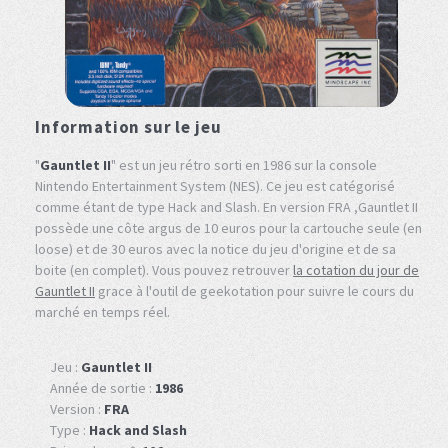
Information sur le jeu
"
Gauntlet II
" est un jeu rétro sorti en 1986 sur la console
Nintendo Entertainment System (NES). Ce jeu est catégorisé
comme étant de type Hack and Slash. En version FRA ,Gauntlet II
possède une côte argus de 10 euros pour la cartouche seule (en
loose) et de 30 euros avec la notice du jeu d'origine et de sa
boite (en complet). Vous pouvez retrouver
la cotation du jour de
Gauntlet II
grace à l'outil de geekotation pour suivre le cours du
marché en temps réel.
Jeu :
Gauntlet II
Année de sortie :
1986
Version :
FRA
Type :
Hack and Slash