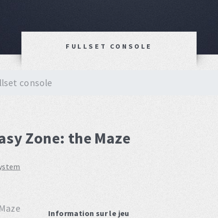
FULLSET CONSOLE
llset console
tasy Zone: the Maze
system
Information sur le jeu