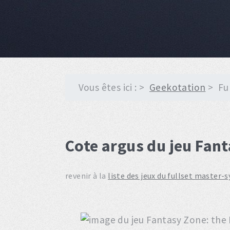
Vous êtes ici :
Geekotation
Fu
Cote argus du jeu Fan
revenir à la
liste des jeux du fullset master-