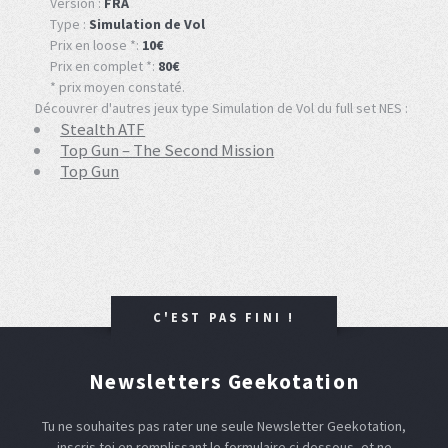
Version :
FRA
Type :
Simulation de Vol
Prix en loose *:
10€
Prix en complet *:
80€
* prix moyen constaté.
Découvrer d'autres jeux type Simulation de Vol du full set NES :
Stealth ATF
Top Gun – The Second Mission
Top Gun
C'EST PAS FINI !
Newsletters Geekotation
Tu ne souhaites pas rater une seule Newsletter Geekotation,
inscris toi en remplissant le formulaire ci dessous, et ne