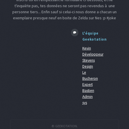
t'inquiète pas, tes données ne seront pas revendus à une
personne tiers... Enfin sauf si celui-ci nous donne a chacun un
exemplaire presque neuf en boite de Zelda sur Nes :p #joke
L'équipe
Geekotation
Kevin
Développeur
Stevens
Design
Le
Bucheron
Expert
Bastien
Admin
sys
© GEEKOTATION.