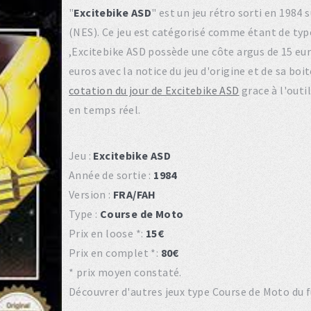
"
Excitebike ASD
" est un jeu rétro sorti en 198
(NES). Ce jeu est catégorisé comme étant de ty
,Excitebike ASD possède une côte argus de 15 eur
euros avec la notice du jeu d'origine et de sa bo
cotation du jour de Excitebike ASD
grace à l'outi
en temps réel.
Jeu :
Excitebike ASD
Année de sortie :
1984
Version :
FRA/FAH
Type :
Course de Moto
Prix en loose *:
15€
Prix en complet *:
80€
* prix moyen constaté.
Découvrer d'autres jeux type Course de Moto du fu