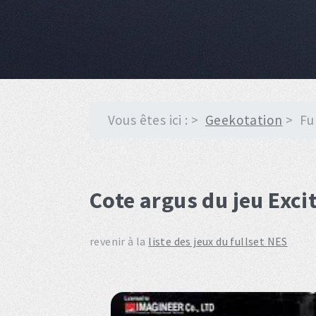
Vous êtes ici :
Geekotation
Fu
Cote argus du jeu Exci
revenir à la
liste des jeux du fullset NES