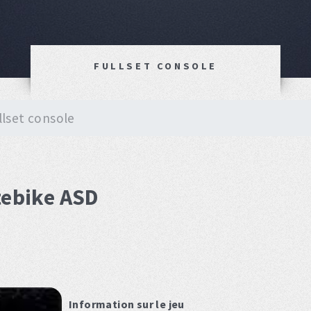
FULLSET CONSOLE
llset console
tebike ASD
Information sur le jeu