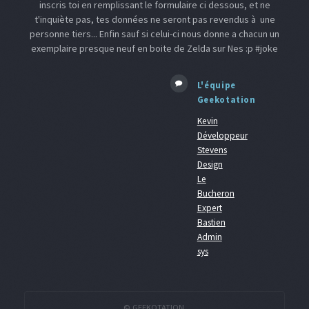
inscris toi en remplissant le formulaire ci dessous, et ne
t'inquiète pas, tes données ne seront pas revendus à une
personne tiers... Enfin sauf si celui-ci nous donne a chacun un
exemplaire presque neuf en boite de Zelda sur Nes :p #joke
L'équipe
Geekotation
Kevin
Développeur
Stevens
Design
Le
Bucheron
Expert
Bastien
Admin
sys
© GEEKOTATION.