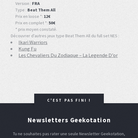
Version :
FRA
Type :
Beat Them All
Prix en loose *:
12€
Prix en complet *:
50€
* prix moyen constaté.
Découvrer d'autres jeux type Beat Them All du full set NES :
Ikari Warriors
Kung Fu
Les Chevaliers Du Zodiaque – La Legende D’or
C'EST PAS FINI !
Newsletters Geekotation
Tu ne souhaites pas rater une seule Newsletter Geekotation,