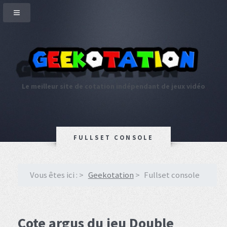
Le meilleur site de cotation indépendant de jeux vidéo
FULLSET CONSOLE
Vous êtes ici :
Geekotation
Fullset console
Cote argus du jeu Double