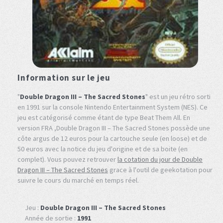
Information sur le jeu
"
Double Dragon III – The Sacred Stones
" est un jeu rétro sorti
en 1991 sur la console Nintendo Entertainment System (NES). Ce
jeu est catégorisé comme étant de type Beat Them All. En
version FRA ,Double Dragon III – The Sacred Stones possède une
côte argus de 12 euros pour la cartouche seule (en loose) et de
50 euros avec la notice du jeu d'origine et de sa boite (en
complet). Vous pouvez retrouver
la cotation du jour de Double
Dragon III – The Sacred Stones
grace à l'outil de geekotation pour
suivre le cours du marché en temps réel.
Jeu :
Double Dragon III – The Sacred Stones
Année de sortie :
1991