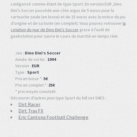
catégorisé comme étant de type Sport. En version EUR ,Dino
Dini’s Soccer possède une côte argus de 5 euros pour la
cartouche seule (en loose) et de 25 euros avec la notice du jeu
d'origine et de sa boite (en complet). Vous pouvez retrouver
la
cotation du jour de Dino Dini’s Soccer
grace à l'outil de
geekotation pour suivre le cours du marché en temps réel.
Jeu :
Dino Dini’s Soccer
Année de sortie :
1994
Version :
EUR
Type :
Sport
Prix en loose *:
5€
Prix en complet *:
25€
* prix moyen constaté.
Découvrer d'autres jeux type Sport du full set SNES :
Dirt Racer
Dirt Trax FX
Eric Cantona Football Challenge