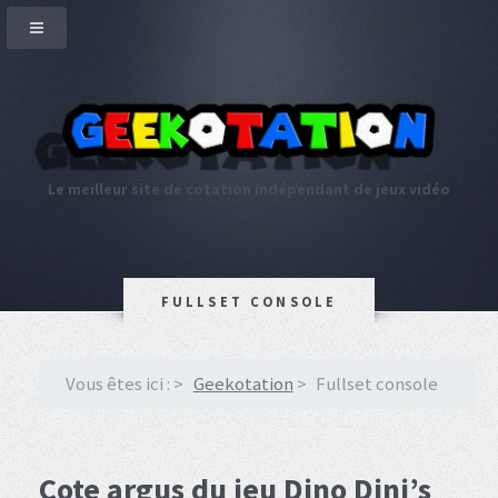
Le meilleur site de cotation indépendant de jeux vidéo
FULLSET CONSOLE
Vous êtes ici :
Geekotation
Fullset console
Cote argus du jeu Dino Dini’s