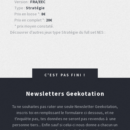
Version :
FRA/EEC
Type :
Stratégie
Prix en loose *:
8€
Prix en complet *:
20€
* prix moyen constaté.
Découvrer d'autres jeux type Stratégie du full set NES :
C'EST PAS FINI !
Newsletters Geekotation
Tu ne souhaites pas rater une seule Newsletter Geekotation,
inscris toi en remplissant le formulaire ci dessous, et ne
t'inquiète pas, tes données ne seront pas revendus à une
personne tiers... Enfin sauf si celui-ci nous donne a chacun un