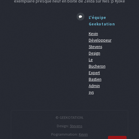
exemplaire presque neuf en boite de Zelda sur Nes :p #joke
L'équipe
Geekotation
Kevin
Développeur
Stevens
Design
Le
Bucheron
Expert
Bastien
Admin
sys
© GEEKOTATION.
Design:
Stevens
Pogrammation:
Kevin