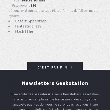
Type :
Plates-formes
Prix moyen :
35€
Découvrer d'autres jeux type Plates-formes du full set master-
system :
Desert Speedtrap
Fantastic Dizzy
Flash (The)
C'EST PAS FINI !
Newsletters Geekotation
Tu ne souhaites pas rater une seule Newsletter Geekotation,
inscris toi en remplissant le formulaire ci dessous, et ne
t'inquiète pas, tes données ne seront pas revendus à une
personne tiers... Enfin sauf si celui-ci nous donne a chacun un