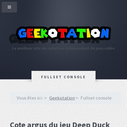
Le meilleur site de cotation indépendant de jeux vidéo
FULLSET CONSOLE
Vous êtes ici :
Geekotation
Fullset console
Cote argus du jeu Deep Duck