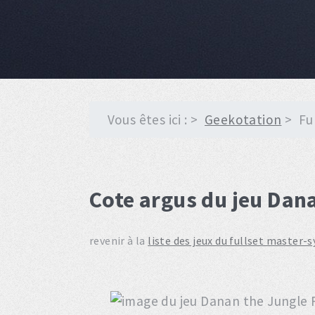
Vous êtes ici :
Geekotation
Fu
Cote argus du jeu Dana
revenir à la
liste des jeux du fullset master-