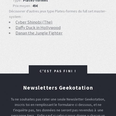
Type :
Plates-formes
Prix moyen :
45€
Découvrer d'autres jeux type Plates-formes du full set master-
system :
Cyber Shinobi (The)
Daffy Duck in Hollywood
Danan the Jungle Fighter
C'EST PAS FINI !
Newsletters Geekotation
Tu ne souhaites pas rater une seule Newsletter Geekotation,
inscris toi en remplissant le formulaire ci dessous, et ne
t'inquiète pas, tes données ne seront pas revendus à une
personne tiers... Enfin sauf si celui-ci nous donne a chacun un