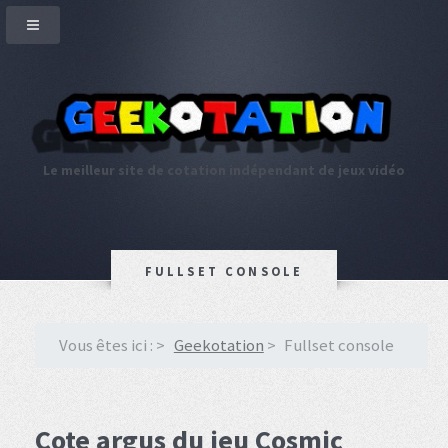
Le meilleur site de cotation indépendant de jeux vidéo
FULLSET CONSOLE
Vous êtes ici :
Geekotation
Fullset console
Cote argus du jeu Cosmic