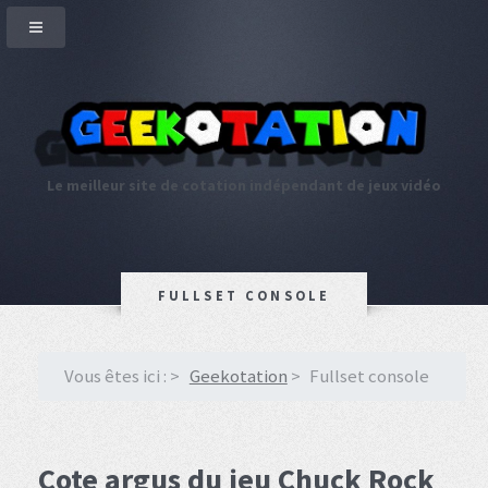
Le meilleur site de cotation indépendant de jeux vidéo
FULLSET CONSOLE
Vous êtes ici :
Geekotation
Fullset console
Cote argus du jeu Chuck Rock