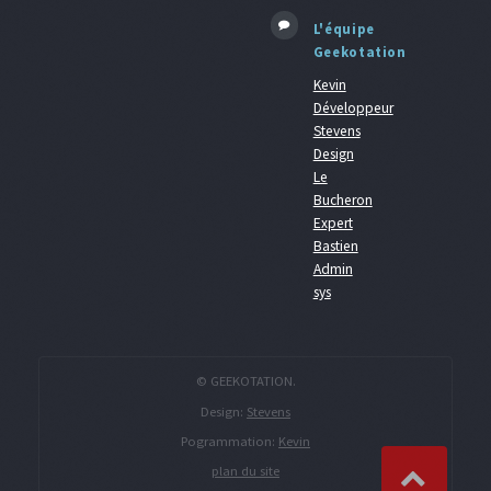
L'équipe
Geekotation
Kevin
Développeur
Stevens
Design
Le
Bucheron
Expert
Bastien
Admin
sys
© GEEKOTATION.
Design:
Stevens
Pogrammation:
Kevin
plan du site