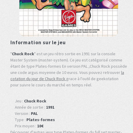
Information sur le jeu
"
Chuck Rock
" est un jeu rétro sortie en 1991 sur la console
Master System (master-system). Ce jeu est catégorisé comme
étant de type Plates-formes En version PAL ,Chuck Rock possède
une code argus moyenne de 10 euros. Vous pouvez retrouver
la
cotation du jour de Chuck Rock
grace à l'outil de geekotation
pour suivre le cours du marché en temps réel.
Jeu :
Chuck Rock
Année de sortie :
1991
Version :
PAL
Type :
Plates-formes
Prix moyen :
10€
Découvrer d'autres jeux type Plates-formes du full set master-