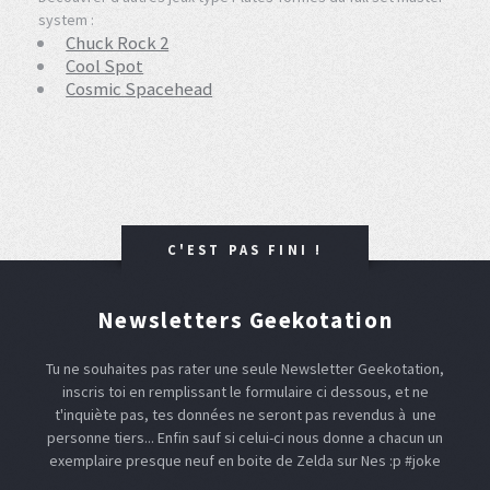
system :
Chuck Rock 2
Cool Spot
Cosmic Spacehead
C'EST PAS FINI !
Newsletters Geekotation
Tu ne souhaites pas rater une seule Newsletter Geekotation,
inscris toi en remplissant le formulaire ci dessous, et ne
t'inquiète pas, tes données ne seront pas revendus à une
personne tiers... Enfin sauf si celui-ci nous donne a chacun un
exemplaire presque neuf en boite de Zelda sur Nes :p #joke