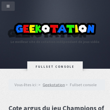
Le meilleur site de cotation indépendant de jeux vidéo
FULLSET CONSOLE
Vous êtes ici :
Geekotation
Fullset console
Cote argus du jeu Champions of