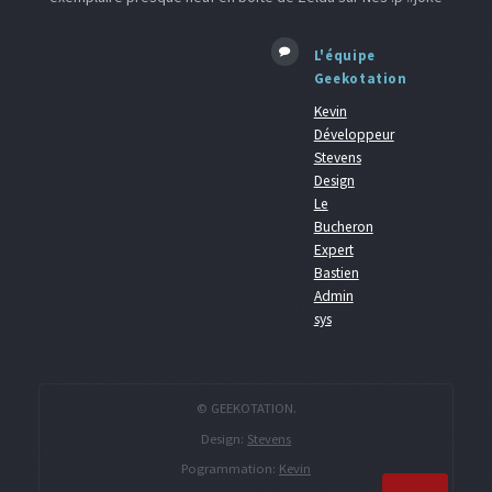
L'équipe
Geekotation
Kevin
Développeur
Stevens
Design
Le
Bucheron
Expert
Bastien
Admin
sys
© GEEKOTATION.
Design:
Stevens
Pogrammation:
Kevin