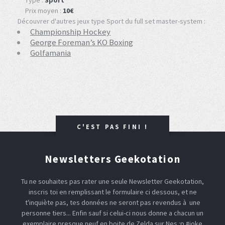
Type :
Sport
Prix moyen :
10€
Découvrer d'autres jeux type Sport du full set master-system :
Championship Hockey
George Foreman’s KO Boxing
Golfamania
C'EST PAS FINI !
Newsletters Geekotation
Tu ne souhaites pas rater une seule Newsletter Geekotation,
inscris toi en remplissant le formulaire ci dessous, et ne
t'inquiète pas, tes données ne seront pas revendus à une
personne tiers... Enfin sauf si celui-ci nous donne a chacun un
exemplaire presque neuf en boite de Zelda sur Nes :p #joke