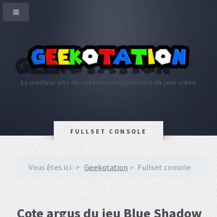
Le meilleur site de cotation indépendant de jeux vidéo
FULLSET CONSOLE
Vous êtes ici :
Geekotation
Fullset console
Cote argus du jeu Blue Shadow