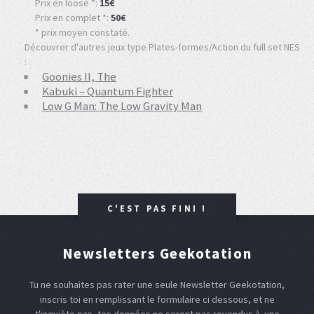
Prix en loose *:
15€
Prix en complet *:
50€
* prix moyen constaté.
Découvrer d'autres jeux type Plates-formes/Action du full set NES
:
Goonies II, The
Kabuki – Quantum Fighter
Low G Man: The Low Gravity Man
C'EST PAS FINI !
Newsletters Geekotation
Tu ne souhaites pas rater une seule Newsletter Geekotation,
inscris toi en remplissant le formulaire ci dessous, et ne