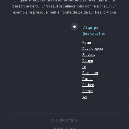
t'inquiète pas, tes données ne seront pas revendus à une
personne tiers... Enfin sauf si celui-ci nous donne a chacun un
exemplaire presque neuf en boite de Zelda sur Nes :p #joke
L'équipe
Geekotation
Kevin
Développeur
Stevens
Design
Le
Bucheron
Expert
Bastien
Admin
sys
© GEEKOTATION.
Design:
Stevens