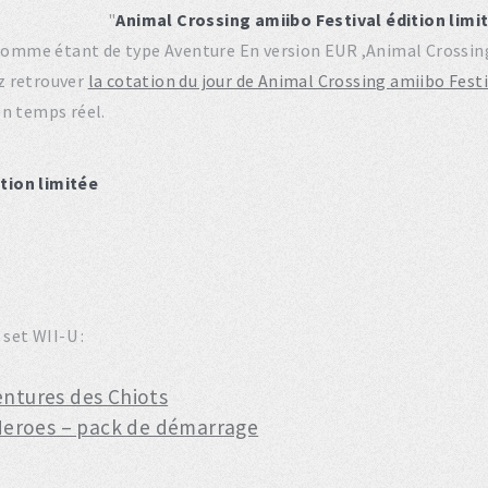
"
Animal Crossing amiibo Festival édition limi
é comme étant de type Aventure En version EUR ,Animal Crossin
z retrouver
la cotation du jour de Animal Crossing amiibo Festi
en temps réel.
tion limitée
 set WII-U :
entures des Chiots
r Heroes – pack de démarrage