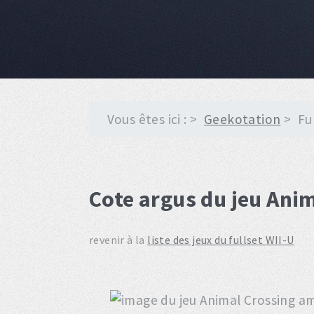
Vous êtes ici :
Geekotation
Fu
Cote argus du jeu Anim
revenir à la
liste des jeux du fullset WII-U