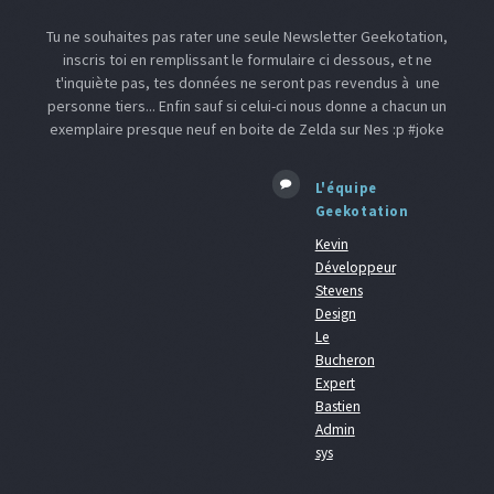
Tu ne souhaites pas rater une seule Newsletter Geekotation,
inscris toi en remplissant le formulaire ci dessous, et ne
t'inquiète pas, tes données ne seront pas revendus à une
personne tiers... Enfin sauf si celui-ci nous donne a chacun un
exemplaire presque neuf en boite de Zelda sur Nes :p #joke
L'équipe
Geekotation
Kevin
Développeur
Stevens
Design
Le
Bucheron
Expert
Bastien
Admin
sys