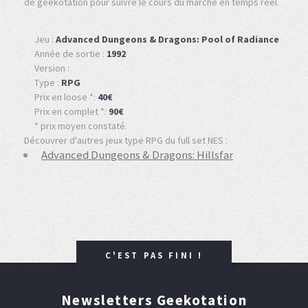
de geekotation pour suivre le cours du marché en temps réel.
Jeu :
Advanced Dungeons & Dragons: Pool of Radiance
Année de sortie :
1992
Version :
Type :
RPG
Prix en loose *:
40€
Prix en complet *:
90€
* prix moyen constaté.
Découvrer d'autres jeux type RPG du full set NES :
Advanced Dungeons & Dragons: Hillsfar
C'EST PAS FINI !
Newsletters Geekotation