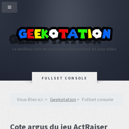
Le meilleur site de cotation indépendant de jeux vidéo
FULLSET CONSOLE
Vous êtes ici :
Geekotation
Fullset console
Cote argus du jeu ActRaiser