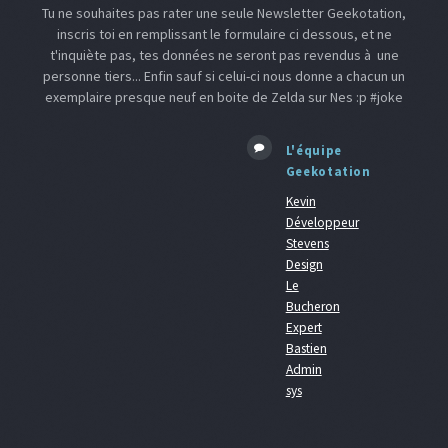
Tu ne souhaites pas rater une seule Newsletter Geekotation,
inscris toi en remplissant le formulaire ci dessous, et ne
t'inquiète pas, tes données ne seront pas revendus à une
personne tiers... Enfin sauf si celui-ci nous donne a chacun un
exemplaire presque neuf en boite de Zelda sur Nes :p #joke
L'équipe
Geekotation
Kevin
Développeur
Stevens
Design
Le
Bucheron
Expert
Bastien
Admin
sys