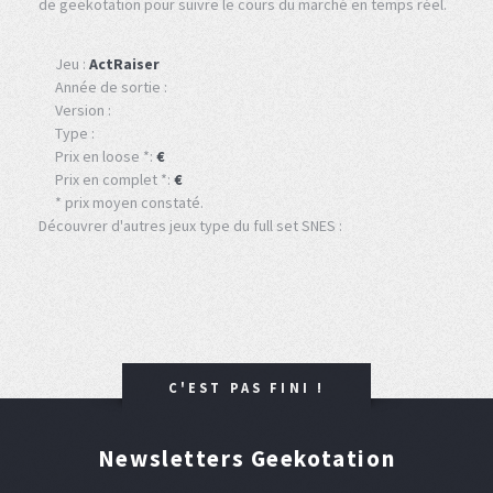
de geekotation pour suivre le cours du marché en temps réel.
Jeu :
ActRaiser
Année de sortie :
Version :
Type :
Prix en loose *:
€
Prix en complet *:
€
* prix moyen constaté.
Découvrer d'autres jeux type du full set SNES :
C'EST PAS FINI !
Newsletters Geekotation