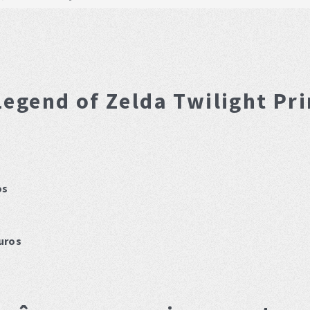
Legend of Zelda Twilight Pr
os
uros