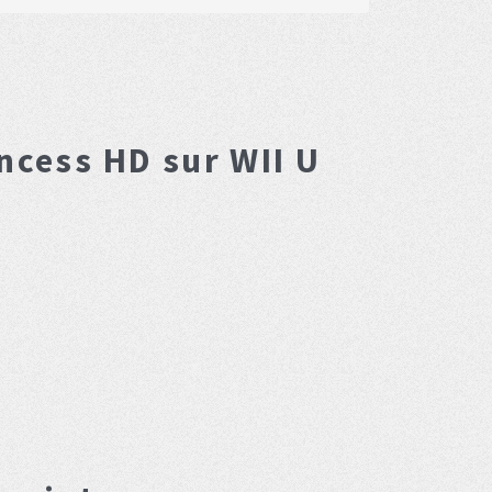
incess HD
sur WII U