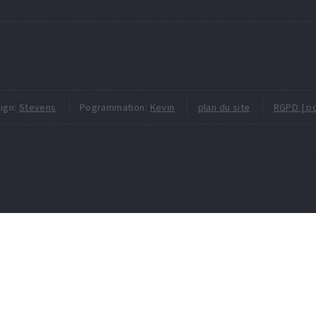
ign:
Stevens
Pogrammation:
Kevin
plan du site
RGPD | po