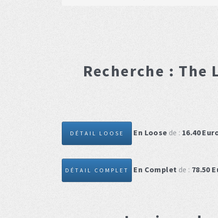
Recherche :
The 
En Loose
de :
16.40
Eur
DÉTAIL LOOSE
En Complet
de :
78.50
E
DÉTAIL COMPLET