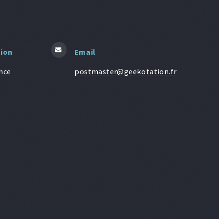
tion
Email
nce
postmaster@geekotation.fr