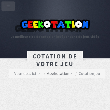
Le meilleur site de cotation indépendant de jeux vidéo
COTATION DE
VOTRE JEU
Vous êtes ici :
Geekotation
Cotation jeu