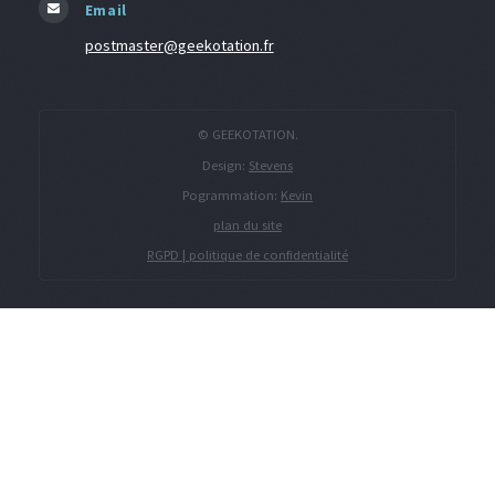
Email
postmaster@geekotation.fr
© GEEKOTATION.
Design:
Stevens
Pogrammation:
Kevin
plan du site
RGPD | politique de confidentialité