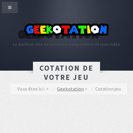
Le meilleur site de cotation indépendant de jeux vidéo
COTATION DE
VOTRE JEU
Vous êtes ici :
Geekotation
Cotation jeu