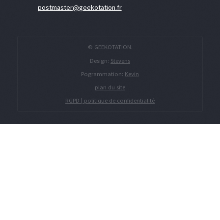
postmaster@geekotation.fr
© GEEKOTATION.
Design:
Stevens
Pogrammation:
Kevin
plan du site
RGPD | politique de confidentialité