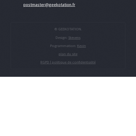
postmaster@geekotation.fr
© GEEKOTATION.
Design:
Stevens
Pogrammation:
Kevin
plan du site
RGPD | politique de confidentialité