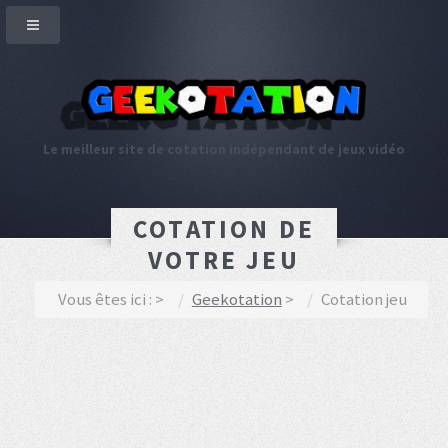
Le meilleur site de cotation indépendant de jeux vidéo
COTATION DE
VOTRE JEU
Vous êtes ici :
Geekotation
Cotation jeu