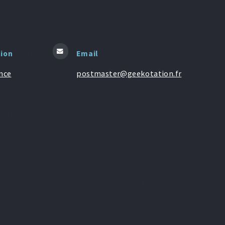
tion
Email
nce
postmaster@geekotation.fr