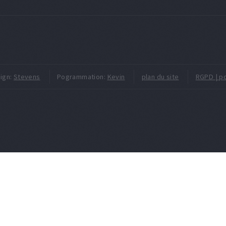
ign:
Stevens
Pogrammation:
Kevin
plan du site
RGPD | po