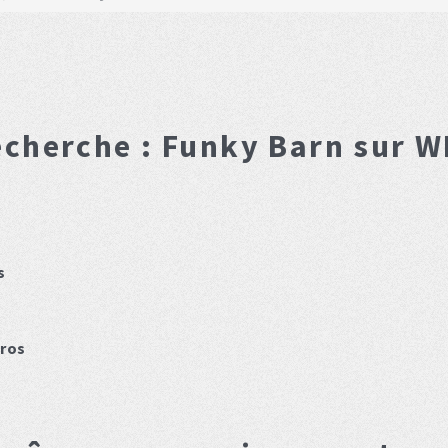
echerche :
Funky Barn
sur WI
s
ros