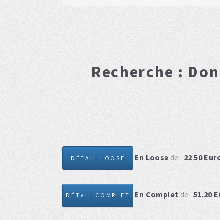
Recherche :
Don
En Loose
de :
22.50
Eur
DÉTAIL LOOSE
En Complet
de :
51.20
E
DÉTAIL COMPLET