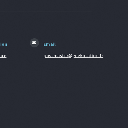
tion
Email
nce
postmaster@geekotation.fr