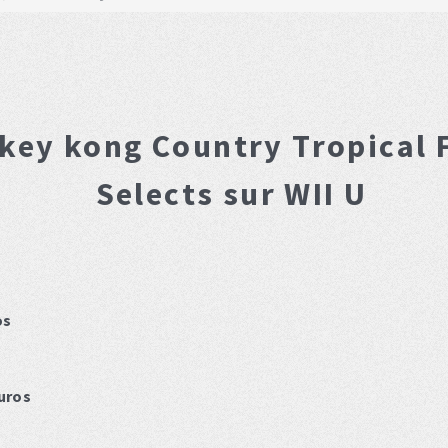
key kong Country Tropical 
Selects
sur WII U
os
uros