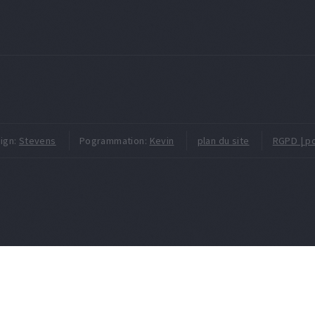
ign:
Stevens
Pogrammation:
Kevin
plan du site
RGPD | po