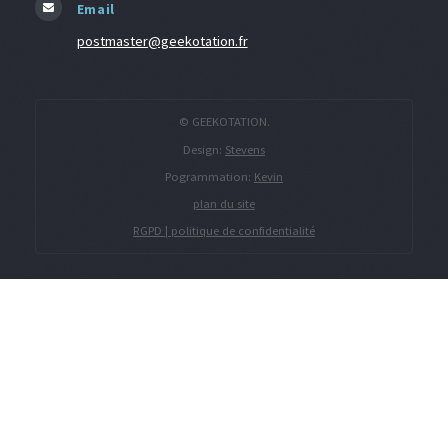
Email
postmaster@geekotation.fr
© GEEKOTATION.
Design:
Stevens
Pogrammation:
Kevin
plan du site
RGPD | politique de confidentialité