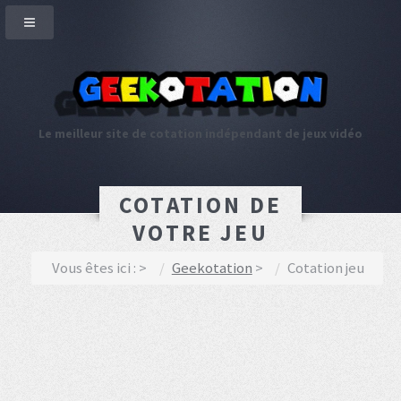
Le meilleur site de cotation indépendant de jeux vidéo
COTATION DE
VOTRE JEU
Vous êtes ici :
Geekotation
Cotation jeu