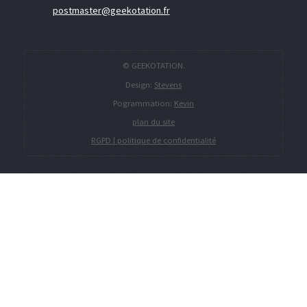
postmaster@geekotation.fr
© GEEKOTATION.
Design:
Stevens
Pogrammation:
Kevin
plan du site
RGPD | politique de confidentialité