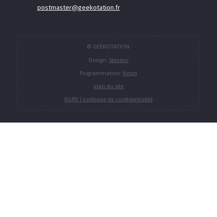
postmaster@geekotation.fr
© GEEKOTATION.
Design:
Stevens
Pogrammation:
Kevin
plan du site
RGPD | politique de confidentialité