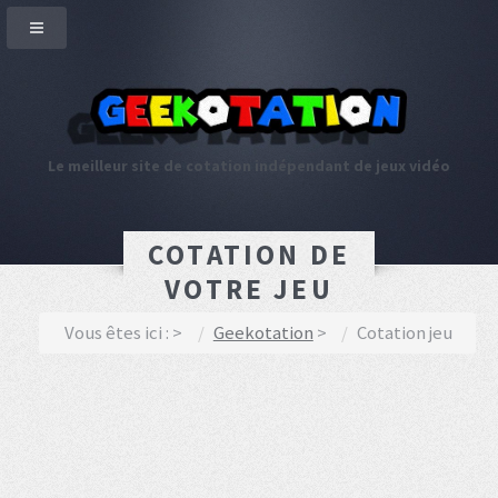
Le meilleur site de cotation indépendant de jeux vidéo
COTATION DE
VOTRE JEU
Vous êtes ici :
Geekotation
Cotation jeu