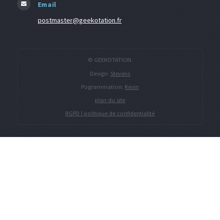
Email
postmaster@geekotation.fr
© GEEKOTATION.
Design:
Stevens
Pogrammation:
Kevin
plan du site
RGPD | politique de confidentialité