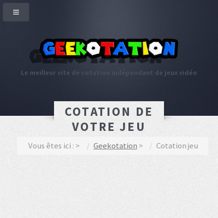
Le meilleur site de cotation indépendant de jeux vidéo
COTATION DE
VOTRE JEU
Vous êtes ici :
Geekotation
Cotation jeu