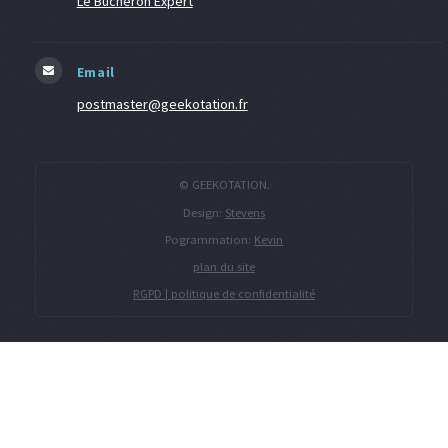
Le Bucheron Expert
Email
postmaster@geekotation.fr
© GEEKOTATION.
Design:
Stevens
Pogrammation:
Kevin
plan du site
RGPD | politique de confidentialité