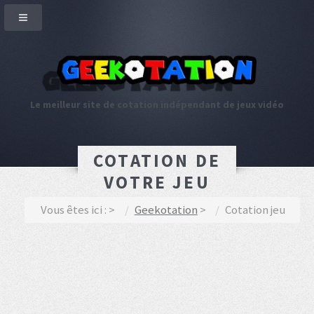
Le meilleur site de cotation indépendant de jeux vidéo
COTATION DE
VOTRE JEU
Vous êtes ici :
Geekotation
Cotation jeu