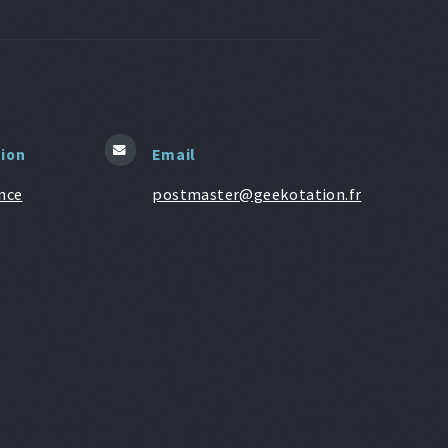
tion
Email
nce
postmaster@geekotation.fr