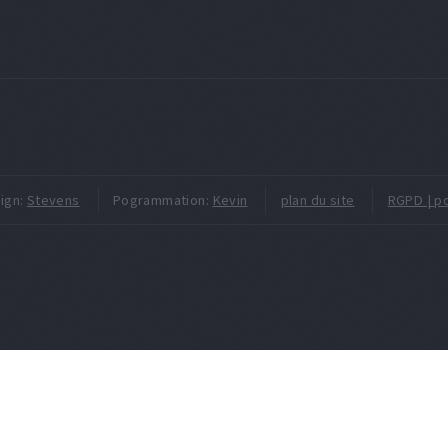
ign:
Stevens
Pogrammation:
Kevin
plan du site
RGPD | po