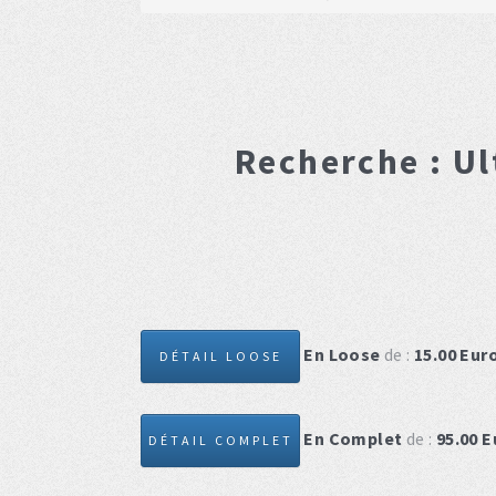
Recherche :
Ul
En Loose
de :
15.00
Eur
DÉTAIL LOOSE
En Complet
de :
95.00
E
DÉTAIL COMPLET