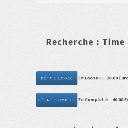
Recherche :
Time 
En Loose
de :
26.00
Eur
DÉTAIL LOOSE
En Complet
de :
40.00
E
DÉTAIL COMPLET