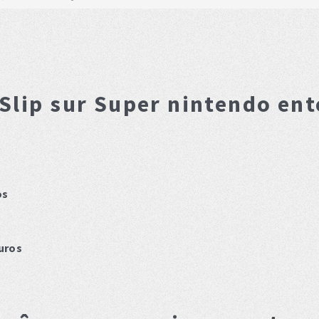
Slip
sur Super nintendo en
os
uros