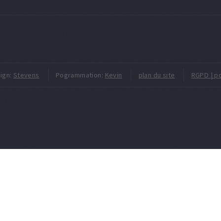
ign:
Stevens
Pogrammation:
Kevin
plan du site
RGPD | po