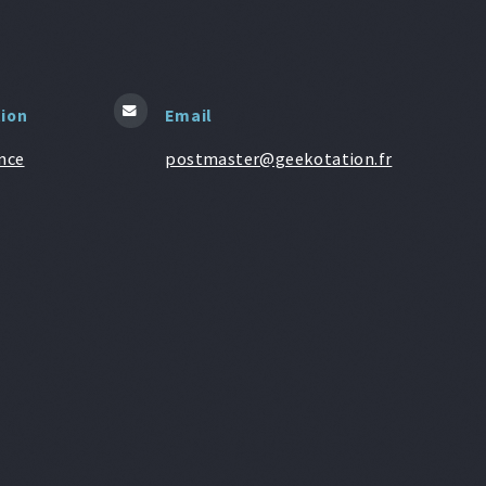
tion
Email
nce
postmaster@geekotation.fr