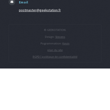
Email
postmaster@geekotation.fr
© GEEKOTATION.
Design:
Stevens
Pogrammation:
Kevin
plan du site
RGPD | politique de confidentialité