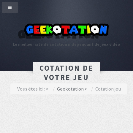
Le meilleur site de cotation indépendant de jeux vidéo
COTATION DE
VOTRE JEU
Vous êtes ici :
Geekotation
Cotation jeu