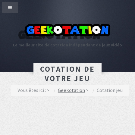
Le meilleur site de cotation indépendant de jeux vidéo
COTATION DE
VOTRE JEU
Vous êtes ici :
Geekotation
Cotation jeu