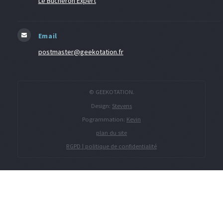
Le Bucheron Expert
Email
postmaster@geekotation.fr
© GEEKOTATION.
Design:
Stevens
Pogrammation:
Kevin
plan du site
RGPD | politique de confidentialité