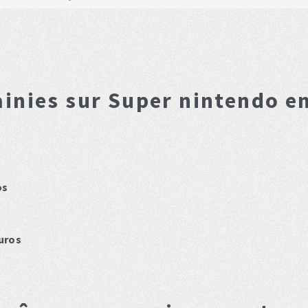
ainies
sur Super nintendo e
os
uros