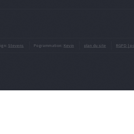
ign:
Stevens
Pogrammation:
Kevin
plan du site
RGPD | po