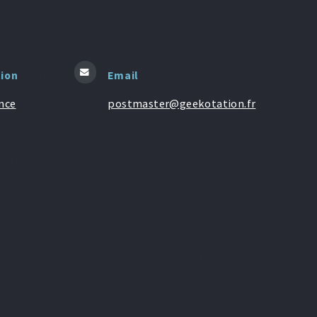
tion
Email
nce
postmaster@geekotation.fr