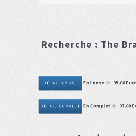
Recherche :
The Br
En Loose
de :
35.00
Eur
DÉTAIL LOOSE
En Complet
de :
37.00
E
DÉTAIL COMPLET