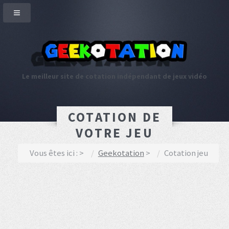
Le meilleur site de cotation indépendant de jeux vidéo
COTATION DE
VOTRE JEU
Vous êtes ici :
Geekotation
Cotation jeu