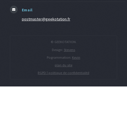
Email
postmaster@geekotation.fr
© GEEKOTATION.
Design:
Stevens
Pogrammation:
Kevin
plan du site
RGPD | politique de confidentialité