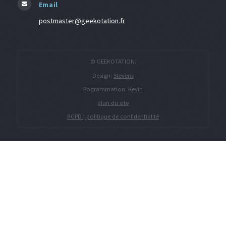
Email
postmaster@geekotation.fr
© GEEKOTATION.
Design:
Stevens
Pogrammation:
Kevin
plan du site
RGPD | politique de confidentialité