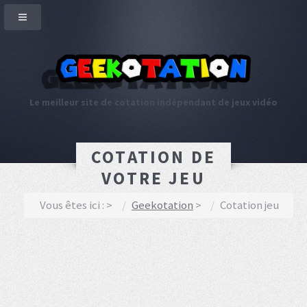
Le meilleur site de cotation indépendant de jeux vidéo
COTATION DE
VOTRE JEU
Vous êtes ici :
Geekotation
Cotation jeu