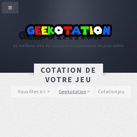
Le meilleur site de cotation indépendant de jeux vidéo
COTATION DE
VOTRE JEU
Vous êtes ici :
Geekotation
Cotation jeu