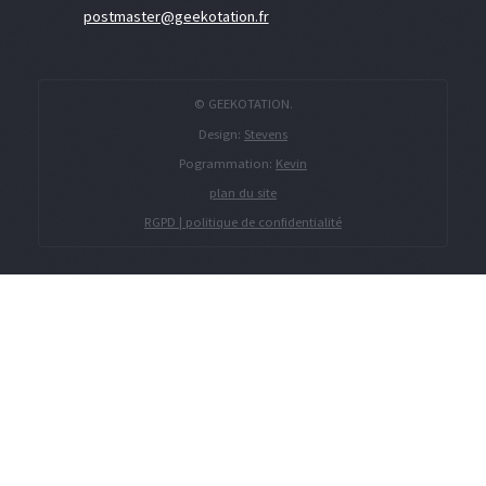
postmaster@geekotation.fr
© GEEKOTATION.
Design:
Stevens
Pogrammation:
Kevin
plan du site
RGPD | politique de confidentialité