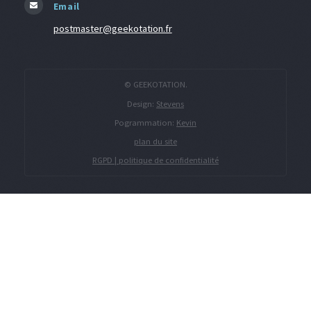
Email
postmaster@geekotation.fr
© GEEKOTATION.
Design:
Stevens
Pogrammation:
Kevin
plan du site
RGPD | politique de confidentialité