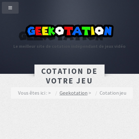
Le meilleur site de cotation indépendant de jeux vidéo
COTATION DE
VOTRE JEU
Vous êtes ici :
Geekotation
Cotation jeu