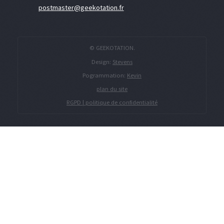
postmaster@geekotation.fr
© GEEKOTATION.
Design:
Stevens
Pogrammation:
Kevin
plan du site
RGPD | politique de confidentialité