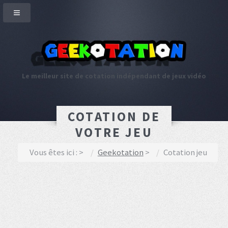
Le meilleur site de cotation indépendant de jeux vidéo
COTATION DE
VOTRE JEU
Vous êtes ici :
Geekotation
Cotation jeu