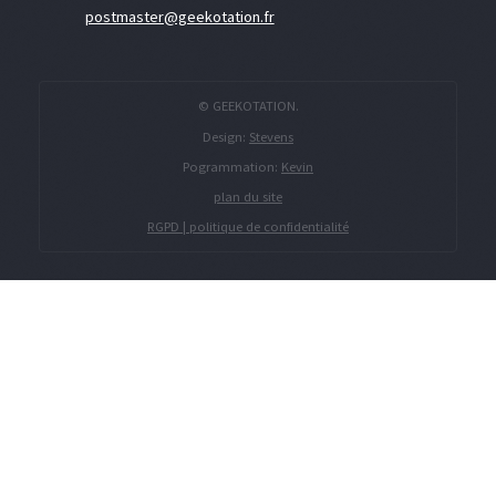
postmaster@geekotation.fr
© GEEKOTATION.
Design:
Stevens
Pogrammation:
Kevin
plan du site
RGPD | politique de confidentialité