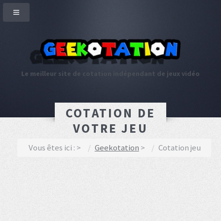
Le meilleur site de cotation indépendant de jeux vidéo
COTATION DE
VOTRE JEU
Vous êtes ici :
Geekotation
Cotation jeu