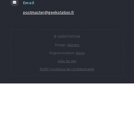
Email
postmaster@geekotation.fr
© GEEKOTATION.
Design:
Stevens
Pogrammation:
Kevin
plan du site
RGPD | politique de confidentialité