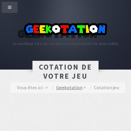
Le meilleur site de cotation indépendant de jeux vidéo
COTATION DE
VOTRE JEU
Vous êtes ici :
Geekotation
Cotation jeu