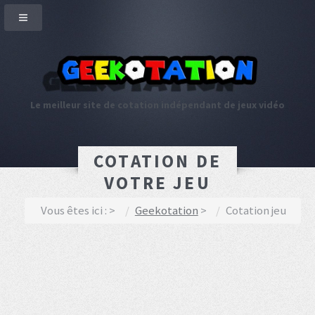
Le meilleur site de cotation indépendant de jeux vidéo
COTATION DE
VOTRE JEU
Vous êtes ici :
Geekotation
Cotation jeu