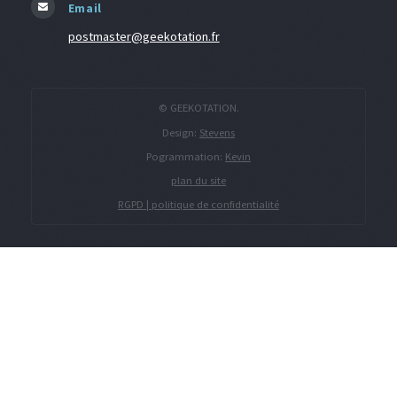
Email
postmaster@geekotation.fr
© GEEKOTATION.
Design:
Stevens
Pogrammation:
Kevin
plan du site
RGPD | politique de confidentialité