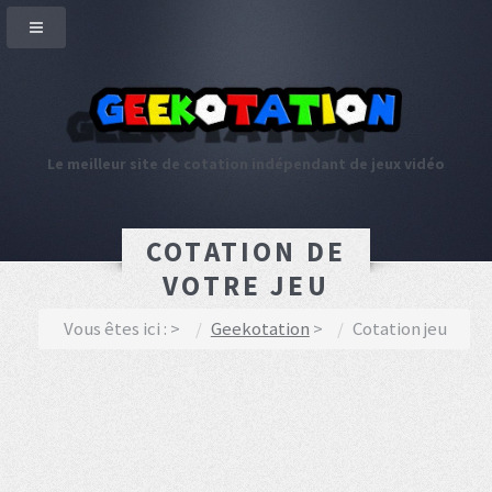
Le meilleur site de cotation indépendant de jeux vidéo
COTATION DE
VOTRE JEU
Vous êtes ici :
Geekotation
Cotation jeu