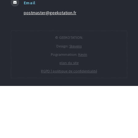
Email
postmaster@geekotation.fr
© GEEKOTATION.
Design:
Stevens
Pogrammation:
Kevin
plan du site
RGPD | politique de confidentialité